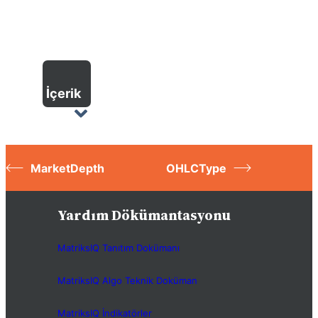
İçerik
MarketDepth
OHLCType
Yardım Dökümantasyonu
MatriksIQ Tanıtım Dokümanı
MatriksIQ Algo Teknik Doküman
MatriksIQ İndikatörler