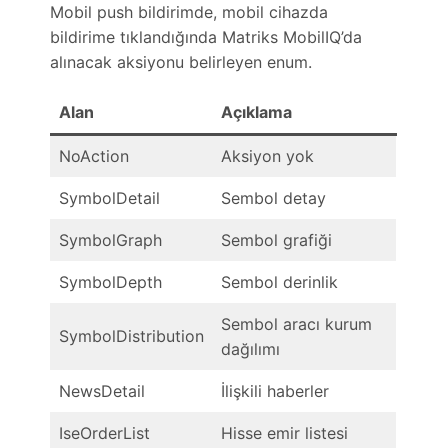
Mobil push bildirimde, mobil cihazda
bildirime tıklandığında Matriks MobilIQ’da
alınacak aksiyonu belirleyen enum.
Alan
Açıklama
NoAction
Aksiyon yok
SymbolDetail
Sembol detay
SymbolGraph
Sembol grafiği
SymbolDepth
Sembol derinlik
Sembol aracı kurum
SymbolDistribution
dağılımı
NewsDetail
İlişkili haberler
IseOrderList
Hisse emir listesi