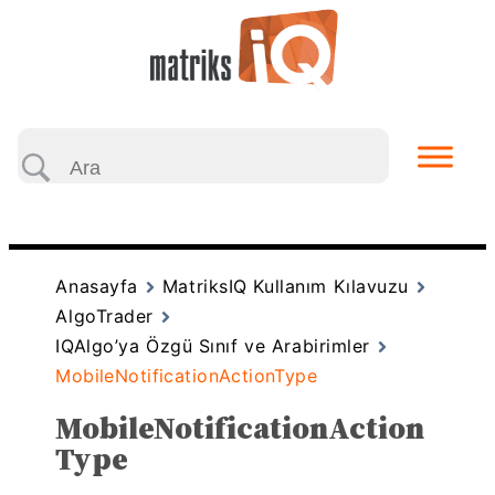
Anasayfa
MatriksIQ Kullanım Kılavuzu
AlgoTrader
IQAlgo’ya Özgü Sınıf ve Arabirimler
MobileNotificationActionType
MobileNotificationAction
Type