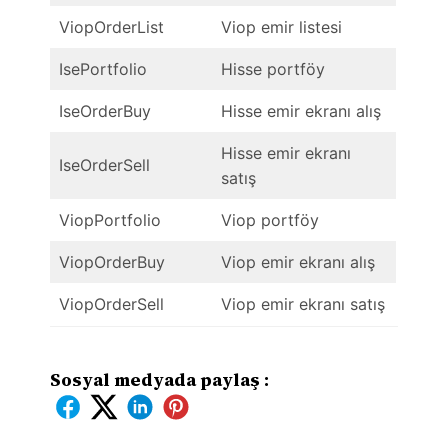
ViopOrderList
Viop emir listesi
IsePortfolio
Hisse portföy
IseOrderBuy
Hisse emir ekranı alış
Hisse emir ekranı
IseOrderSell
satış
ViopPortfolio
Viop portföy
ViopOrderBuy
Viop emir ekranı alış
ViopOrderSell
Viop emir ekranı satış
Sosyal medyada paylaş :