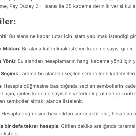
e, Pay Düzey 2+ lisansı ile 25 kademe derinlik verisi kullanı
iler:
iti
: Bu alana ne kadar tutar için işlem yapılmak istendiği giril
 Miktarı
: Bu alana kaldırılmak istenen kademe sayısı girilir.
 Yönü
: Bu alandan hesaplamanın hangi kademe yönü için yap
 Seçimi
: Tarama bu alandan seçilen sembollerin kademeleri 
a
: Hesapla düğmesine basıldığında seçilen sembollerin kadem
iti için, girilen kademe sayısının yeterli olup olmadığı kontro
an semboller alttaki alanda listelenir.
: Hesapla düğmesine basıldıktan sonra aktif olur, hesaplam
a bir defa tekrar hesapla
: Girilen dakika aralığında taramal
 listeler.