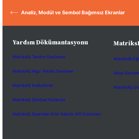
Analiz, Modül ve Sembol Bağımsız Ekranlar
Yardım Dökümantasyonu
Matriks
MatriksIQ Tanıtım Dokümanı
MatriksIQ Eği
MatriksIQ Algo Teknik Doküman
Sıkça Sorulan
MatriksIQ İndikatörler
MatriksIQ Ürü
MatriksIQ Sihirbaz Kullanımı
MatriksIQ Dışarıdan Emir Kabulü API Dokümanı