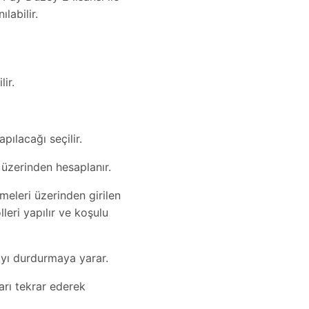
labilir.
ir.
ılacağı seçilir.
üzerinden hesaplanır.
eleri üzerinden girilen
lleri yapılır ve koşulu
ayı durdurmaya yarar.
arı tekrar ederek