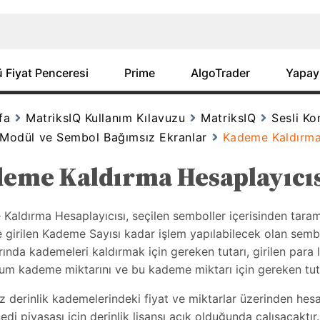
 Fiyat Penceresi
Prime
AlgoTrader
Yapay
fa
MatriksIQ Kullanım Kılavuzu
MatriksIQ
Sesli K
 Modül ve Sembol Bağımsız Ekranlar
Kademe Kaldırma
eme Kaldırma Hesaplayıcı
Kaldırma Hesaplayıcısı, seçilen semboller içerisinden taram
le girilen Kademe Sayısı kadar işlem yapılabilecek olan sembol
ında kademeleri kaldırmak için gereken tutarı, girilen para li
m kademe miktarını ve bu kademe miktarı için gereken tutar
z derinlik kademelerindeki fiyat ve miktarlar üzerinden hes
di piyasası için derinlik lisansı açık olduğunda çalışacaktır.