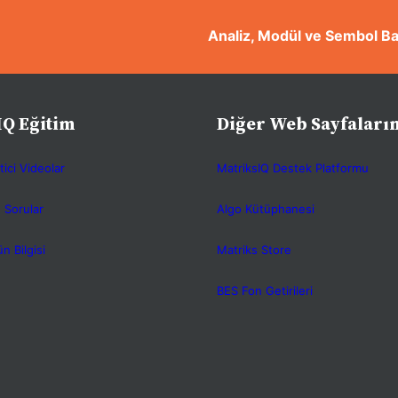
Analiz, Modül ve Sembol Ba
IQ Eğitim
Diğer Web Sayfaları
tici Videolar
MatriksIQ Destek Platformu
 Sorular
Algo Kütüphanesi
n Bilgisi
Matriks Store
BES Fon Getirileri