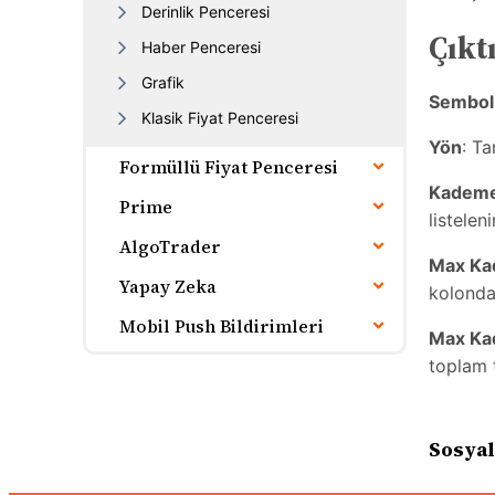
Derinlik Penceresi
Çıktı
Haber Penceresi
Grafik
Sembol
Klasik Fiyat Penceresi
Yön
: Ta
Formüllü Fiyat Penceresi
Kademe 
Prime
listelenir
AlgoTrader
Max Ka
Yapay Zeka
kolonda 
Mobil Push Bildirimleri
Max Ka
toplam t
Sosyal