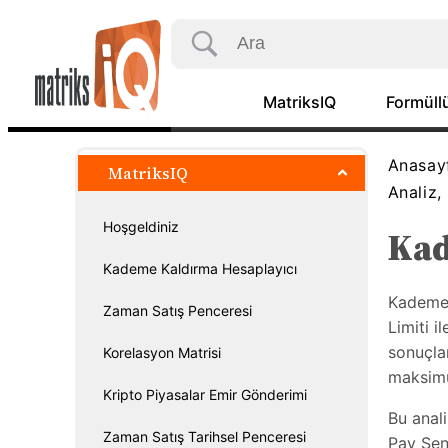
MatriksIQ
Formüllü
Anasay
MatriksIQ
Analiz,
Hoşgeldiniz
Kad
Kademe Kaldırma Hesaplayıcı
Kademe 
Zaman Satış Penceresi
Limiti i
sonuçlar
Korelasyon Matrisi
maksimu
Kripto Piyasalar Emir Gönderimi
Bu anali
Zaman Satış Tarihsel Penceresi
Pay Sene