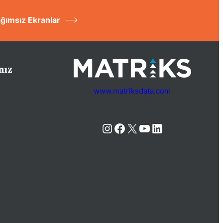
ğımsız Ekranlar
mız
www.matriksdata.com
Instagram
Facebook
X
YouTube
LinkedIn