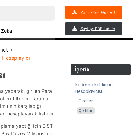
Yeniliklere Göz At!
Sayfayı PDF indirin
 Zeka
omut
 Hesaplayıcı
İçerik
sı
Kademe Kaldırma
a yaparak, girilen Para
Hesaplayıcısı
leri filtreler. Tarama
Girdiler:
mitinin karşıladığı
Çıktılar:
ı hesaplayarak listeler.
aplama yaptığı için BIST
 Pay Düzey 2 lisansı ile