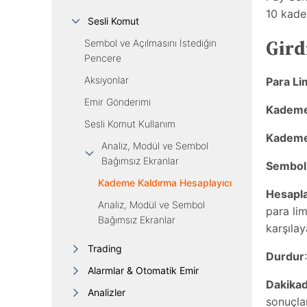
10 kadem
Sesli Komut
Gird
Sembol ve Açılmasını İstediğin
Pencere
Aksiyonlar
Para Lim
Emir Gönderimi
Kademe
Sesli Komut Kullanım
Kademe
Analiz, Modül ve Sembol
Bağımsız Ekranlar
Sembol
Kademe Kaldırma Hesaplayıcı
Hesapl
Analiz, Modül ve Sembol
para lim
Bağımsız Ekranlar
karşılay
Trading
Durdur
Alarmlar & Otomatik Emir
Dakikad
Analizler
sonuçları