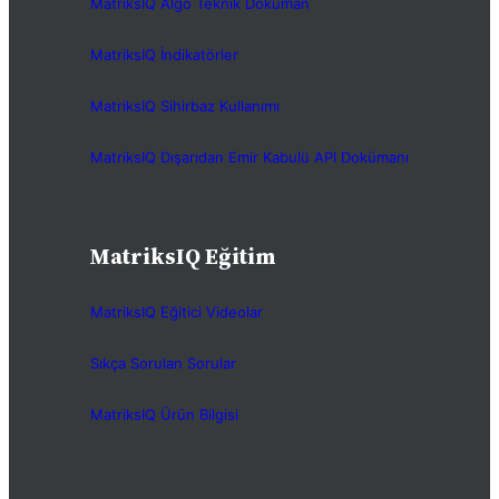
MatriksIQ Algo Teknik Doküman
MatriksIQ İndikatörler
MatriksIQ Sihirbaz Kullanımı
MatriksIQ Dışarıdan Emir Kabulü API Dokümanı
MatriksIQ Eğitim
MatriksIQ Eğitici Videolar
Sıkça Sorulan Sorular
MatriksIQ Ürün Bilgisi