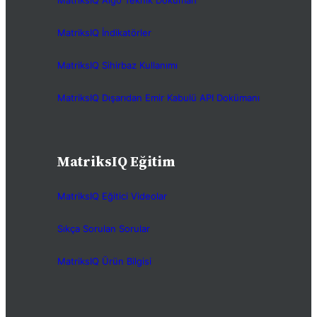
MatriksIQ Algo Teknik Doküman
MatriksIQ İndikatörler
MatriksIQ Sihirbaz Kullanımı
MatriksIQ Dışarıdan Emir Kabulü API Dokümanı
MatriksIQ Eğitim
MatriksIQ Eğitici Videolar
Sıkça Sorulan Sorular
MatriksIQ Ürün Bilgisi