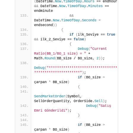
(
DateTime.
Now
.
TimeOfDay
.
Hours
 == endhour 
&&
 DateTime.
Now
.
TimeOfDay
.
Minutes
 == 
endminute
&&
DateTime.
Now
.
TimeOfDay
.
Seconds
<
endsecond
))
{
if
(
ilk_Seviye == 
true
&&
 ilk_2_Seviye == 
false
)
{
Debug
(
"Current 
Ratio(BB_1/BO_1 size) = "
 + 
Math.
Round
(
BB_size / BO_size, 
2
))
;
Debug
(
"*********************************
**********************"
)
;
if
(
BO_size 
>
çarpan 
*
 BB_size
)
{
SendMarketOrder
(
Symbol, 
SellOrderQuantity, OrderSide.
Sell
)
;
Debug
(
"Satış 
Emri Gönderildi"
)
;
}
if
(
BB_size 
>
çarpan 
*
 BO_size
)