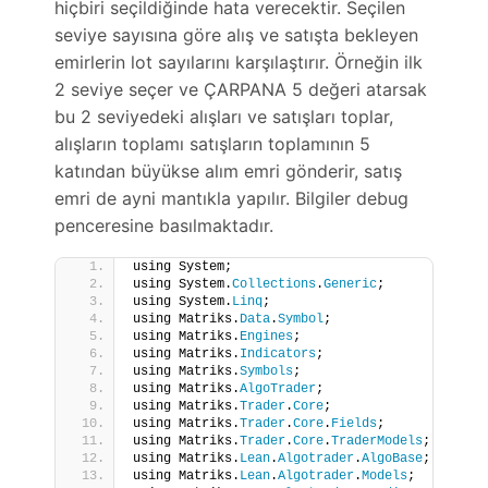
hiçbiri seçildiğinde hata verecektir. Seçilen
seviye sayısına göre alış ve satışta bekleyen
emirlerin lot sayılarını karşılaştırır. Örneğin ilk
2 seviye seçer ve ÇARPANA 5 değeri atarsak
bu 2 seviyedeki alışları ve satışları toplar,
alışların toplamı satışların toplamının 5
katından büyükse alım emri gönderir, satış
emri de ayni mantıkla yapılır. Bilgiler debug
penceresine basılmaktadır.
using System;
using System.
Collections
.
Generic
;
using System.
Linq
;
using Matriks.
Data
.
Symbol
;
using Matriks.
Engines
;
using Matriks.
Indicators
;
using Matriks.
Symbols
;
using Matriks.
AlgoTrader
;
using Matriks.
Trader
.
Core
;
using Matriks.
Trader
.
Core
.
Fields
;
using Matriks.
Trader
.
Core
.
TraderModels
;
using Matriks.
Lean
.
Algotrader
.
AlgoBase
;
using Matriks.
Lean
.
Algotrader
.
Models
;