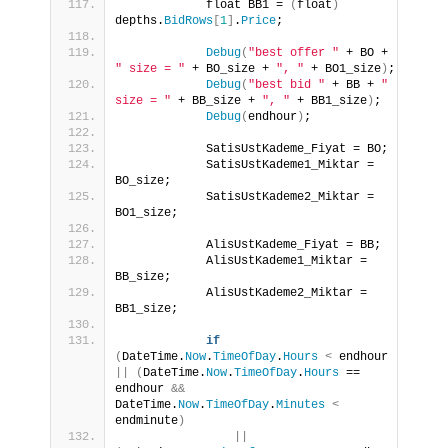
            float BB1 = 
(
float
)
depths.
BidRows
[
1
]
.
Price
;
Debug
(
"best offer "
 + BO + 
" size = "
 + BO_size + 
", "
 + BO1_size
)
;
Debug
(
"best bid "
 + BB + 
" 
size = "
 + BB_size + 
", "
 + BB1_size
)
;
Debug
(
endhour
)
;
            SatisUstKademe_Fiyat = BO;
            SatisUstKademe1_Miktar = 
BO_size;
            SatisUstKademe2_Miktar = 
BO1_size;
            AlisUstKademe_Fiyat = BB;
            AlisUstKademe1_Miktar = 
BB_size;
            AlisUstKademe2_Miktar = 
BB1_size;
if
(
DateTime.
Now
.
TimeOfDay
.
Hours
<
 endhour 
||
(
DateTime.
Now
.
TimeOfDay
.
Hours
 == 
endhour 
&&
DateTime.
Now
.
TimeOfDay
.
Minutes
<
endminute
)
||