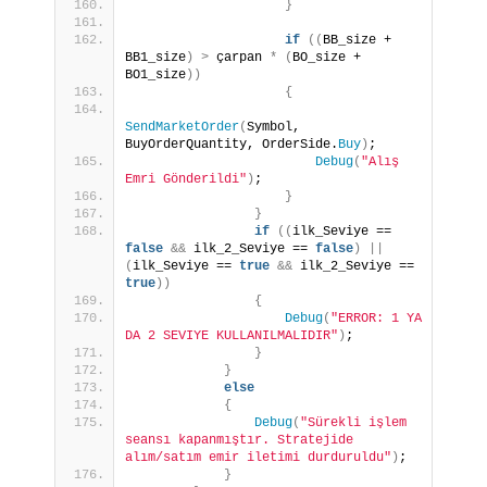
}
if
((
BB_size + 
BB1_size
)
>
 çarpan 
*
(
BO_size + 
BO1_size
))
{
SendMarketOrder
(
Symbol, 
BuyOrderQuantity, OrderSide.
Buy
)
;
Debug
(
"Alış 
Emri Gönderildi"
)
;
}
}
if
((
ilk_Seviye == 
false
&&
 ilk_2_Seviye == 
false
)
||
(
ilk_Seviye == 
true
&&
 ilk_2_Seviye == 
true
))
{
Debug
(
"ERROR: 1 YA 
DA 2 SEVIYE KULLANILMALIDIR"
)
;
}
}
else
{
Debug
(
"Sürekli işlem 
seansı kapanmıştır. Stratejide 
alım/satım emir iletimi durduruldu"
)
;
}