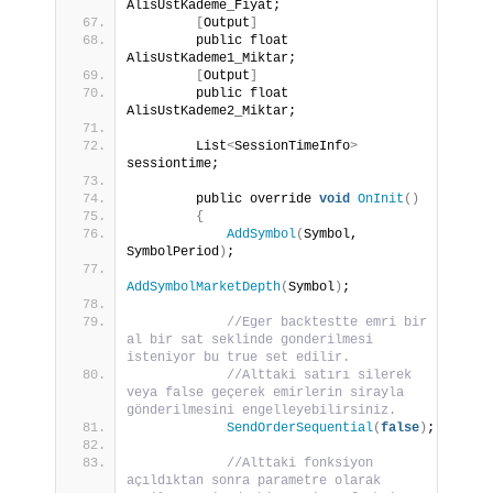
AlisUstKademe_Fiyat;
[
Output
]
        public float 
AlisUstKademe1_Miktar;
[
Output
]
        public float 
AlisUstKademe2_Miktar;
        List
<
SessionTimeInfo
>
sessiontime;
        public override 
void
OnInit
()
{
AddSymbol
(
Symbol, 
SymbolPeriod
)
;
AddSymbolMarketDepth
(
Symbol
)
;
//Eger backtestte emri bir 
al bir sat seklinde gonderilmesi 
isteniyor bu true set edilir. 
//Alttaki satırı silerek 
veya false geçerek emirlerin sirayla 
gönderilmesini engelleyebilirsiniz. 
SendOrderSequential
(
false
)
;
//Alttaki fonksiyon 
açıldıktan sonra parametre olarak 