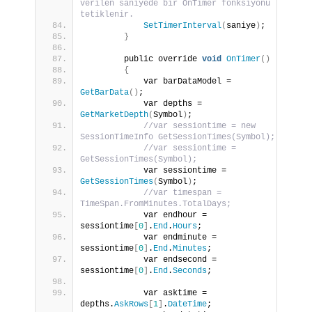
verilen saniyede bir OnTimer fonksiyonu 
tetiklenir.
SetTimerInterval
(
saniye
)
;
}
        public override 
void
OnTimer
()
{
            var barDataModel = 
GetBarData
()
;
            var depths = 
GetMarketDepth
(
Symbol
)
;
//var sessiontime = new 
SessionTimeInfo GetSessionTimes(Symbol);
//var sessiontime = 
GetSessionTimes(Symbol);
            var sessiontime = 
GetSessionTimes
(
Symbol
)
;
//var timespan = 
TimeSpan.FromMinutes.TotalDays;
            var endhour = 
sessiontime
[
0
]
.
End
.
Hours
;
            var endminute = 
sessiontime
[
0
]
.
End
.
Minutes
;
            var endsecond = 
sessiontime
[
0
]
.
End
.
Seconds
;
            var asktime = 
depths.
AskRows
[
1
]
.
DateTime
;