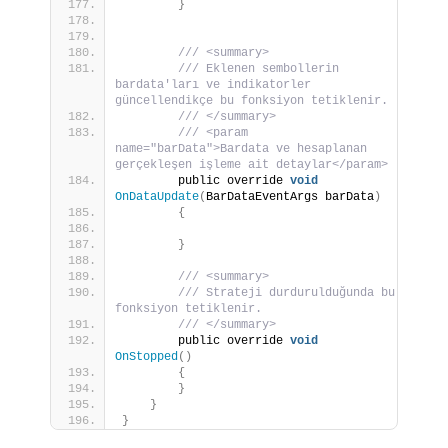
}
/// <summary>
/// Eklenen sembollerin 
bardata'ları ve indikatorler 
güncellendikçe bu fonksiyon tetiklenir. 
/// </summary>
/// <param 
name="barData">Bardata ve hesaplanan 
gerçekleşen işleme ait detaylar</param>
        public override 
void
OnDataUpdate
(
BarDataEventArgs barData
)
{
}
/// <summary>
/// Strateji durdurulduğunda bu 
fonksiyon tetiklenir.
/// </summary>
        public override 
void
OnStopped
()
{
}
}
}