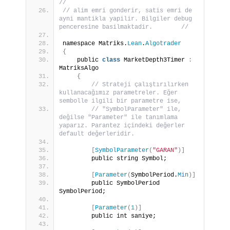
// 
// alim emri gonderir, satis emri de 
ayni mantikla yapilir. Bilgiler debug 
penceresine basilmaktadir.        //
namespace Matriks.
Lean
.
Algotrader
{
    public 
class
 MarketDepth3Timer 
:
MatriksAlgo
{
// Strateji çalıştırılırken 
kullanacağımız parametreler. Eğer 
sembolle ilgili bir parametre ise,
// "SymbolParameter" ile, 
değilse "Parameter" ile tanımlama 
yaparız. Parantez içindeki değerler 
default değerleridir.
[
SymbolParameter
(
"GARAN"
)]
        public string Symbol;
[
Parameter
(
SymbolPeriod.
Min
)]
        public SymbolPeriod 
SymbolPeriod;
[
Parameter
(
1
)]
        public int saniye;