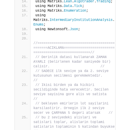
using Matriks.
Lean
.
Algotrader
.
Trading
;
using Matriks.
Data
.
Tick
;
using Matriks.
Enumeration
;
using 
Matriks.
IntermediaryInstitutionAnalysis
.
Enums
;
using Newtonsoft.
Json
;
//======================================
=======ACIKLAMA=========================
============================//
// Derinlik datasi kullanarak ZAMAN 
AYARLI (belirlenen kadar saniyede bir) 
calisir.                         //
// SADECE ilk seviye ya da 2. seviye 
kutusunun secilmesi gerekmektedir.                                     
//
// Ikisi birden ya da hicbiri 
secildiginde hata verecektir. Secilen 
seviye sayisina gore alis ve satista    
//
// bekleyen emirlerin lot sayilarini 
karsilastirir. Ornegin ilk 2 seviye 
secer ve ÇARPANA 5 degeri atarsak    //
// bu 2 seviyedeki alislari ve 
satislari toplar, alislarin toplami 
satislarin toplaminin 5 katindan buyukse    