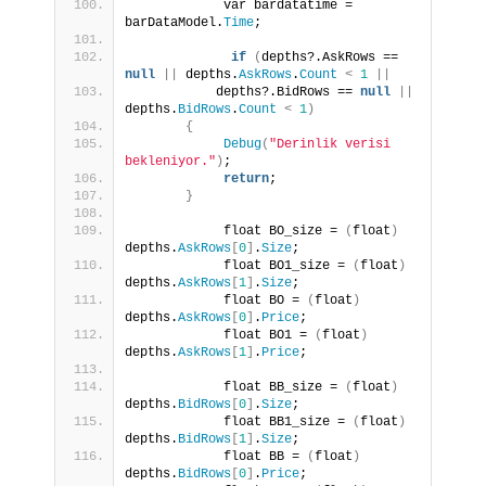
            var bardatatime = 
barDataModel.
Time
;
if
(
depths?.AskRows == 
null
||
 depths.
AskRows
.
Count
<
1
||
           depths?.BidRows == 
null
||
depths.
BidRows
.
Count
<
1
)
{
Debug
(
"Derinlik verisi 
bekleniyor."
)
;
return
;
}
            float BO_size = 
(
float
)
depths.
AskRows
[
0
]
.
Size
;
            float BO1_size = 
(
float
)
depths.
AskRows
[
1
]
.
Size
;
            float BO = 
(
float
)
depths.
AskRows
[
0
]
.
Price
;
            float BO1 = 
(
float
)
depths.
AskRows
[
1
]
.
Price
;
            float BB_size = 
(
float
)
depths.
BidRows
[
0
]
.
Size
;
            float BB1_size = 
(
float
)
depths.
BidRows
[
1
]
.
Size
;
            float BB = 
(
float
)
depths.
BidRows
[
0
]
.
Price
;