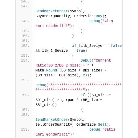
{
SendMarketOrder
(
Symbol, 
BuyOrderQuantity, OrderSide.
Buy
)
;
Debug
(
"Alış 
Emri Gönderildi"
)
;
}
}
if
(
ilk_Seviye == 
false
&&
 ilk_2_Seviye == 
true
)
{
Debug
(
"Current 
Ratio(BB_2/BO_2 size) = "
 + 
Math.
Round
((
BB_size + BB1_size
)
 / 
(
BO_size + BO1_size
)
, 
2
))
;
Debug
(
"*********************************
**********************"
)
;
if
((
BO_size + 
BO1_size
)
>
 çarpan 
*
(
BB_size + 
BB1_size
))
{
SendMarketOrder
(
Symbol, 
SellOrderQuantity, OrderSide.
Sell
)
;
Debug
(
"Satış 
Emri Gönderildi"
)
;