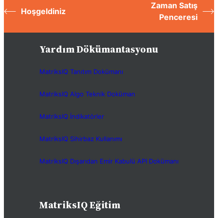
Zaman Satış
Hoşgeldiniz
Penceresi
Yardım Dökümantasyonu
MatriksIQ Tanıtım Dokümanı
MatriksIQ Algo Teknik Doküman
MatriksIQ İndikatörler
MatriksIQ Sihirbaz Kullanımı
MatriksIQ Dışarıdan Emir Kabulü API Dokümanı
MatriksIQ Eğitim