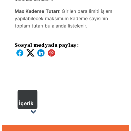
Max Kademe Tutarı
: Girilen para limiti işlem
yapılabilecek maksimum kademe sayısının
toplam tutarı bu alanda listelenir.
Sosyal medyada paylaş :
İçerik