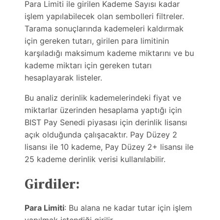
Para Limiti ile girilen Kademe Sayısı kadar
işlem yapılabilecek olan sembolleri filtreler.
Tarama sonuçlarında kademeleri kaldırmak
için gereken tutarı, girilen para limitinin
karşıladığı maksimum kademe miktarını ve bu
kademe miktarı için gereken tutarı
hesaplayarak listeler.
Bu analiz derinlik kademelerindeki fiyat ve
miktarlar üzerinden hesaplama yaptığı için
BIST Pay Senedi piyasası için derinlik lisansı
açık olduğunda çalışacaktır. Pay Düzey 2
lisansı ile 10 kademe, Pay Düzey 2+ lisansı ile
25 kademe derinlik verisi kullanılabilir.
Girdiler:
Para Limiti
: Bu alana ne kadar tutar için işlem
yapılmak istendiği girilir.