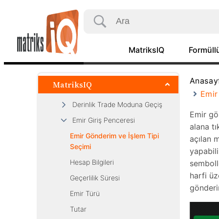
Portföy Analiz Ekranı
Mini Ticket
İz Süren Stop Emirleri
MatriksIQ
Formüllü
Kar Al / Zarar Durdur Emirleri
Sentetik Emirler
Anasay
MatriksIQ
Log-in Ekranı
Emir
Derinlik Trade Moduna Geçiş
Emir gön
Emir Giriş Penceresi
alana tı
Emir Gönderim ve İşlem Tipi
açılan m
Seçimi
yapabili
Hesap Bilgileri
semboll
harfi üz
Geçerlilik Süresi
gönderi
Emir Türü
Tutar