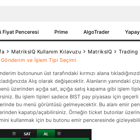
 Fiyat Penceresi
Prime
AlgoTrader
Yapay
fa
MatriksIQ Kullanım Kılavuzu
MatriksIQ
Trading
 Gönderim ve İşlem Tipi Seçimi
derim butonunun üst tarafındaki kırmızı alana tıkladığınızd
kladığınızda Alış olarak değişecektir. Alanların yanındaki çiz
enü üzerinden açığa sat, açığa satış kapama gibi işlem tipl
rsiniz. Bu işlem tipleri sadece BIST pay piyasası için geçer
erinde bu menü görüntüsü gelmeyecektir. Bu alanı emir pen
erinden kapatıp/açabilirsiniz. Örneğin ticket butonlar üzerin
mini kullanmak için bu butonu emir penceresinde gizleyebilir