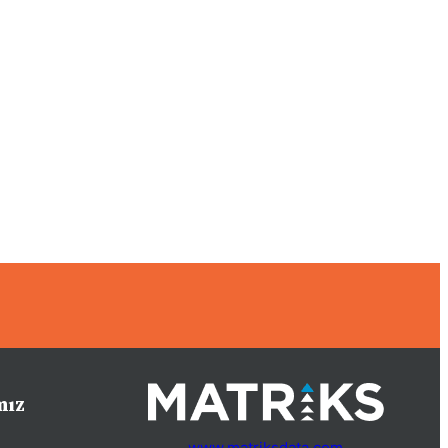
mız
www.matriksdata.com