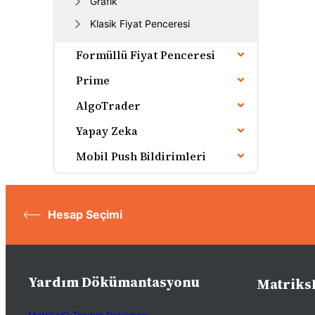
Grafik
Klasik Fiyat Penceresi
Formüllü Fiyat Penceresi
Prime
AlgoTrader
Yapay Zeka
Mobil Push Bildirimleri
Hesap Seçimi
Yardım Dökümantasyonu
Matriks
MatriksIQ Tanıtım Dokümanı