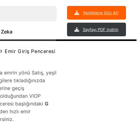
Yeniliklere Göz At!
Sayfayı PDF indirin
 Zeka
Emir Giriş Penceresi
a emrin yönü Satış, yeşil
gilere tıkladığınızda
erine geçiş
li olduğundan VIOP
ceresi başlığındaki
G
den hızlı emir
siniz.