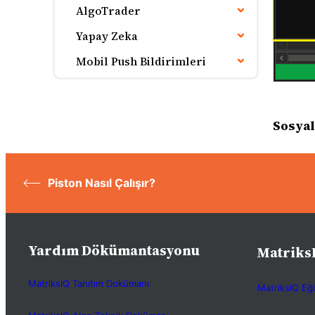
AlgoTrader
Yapay Zeka
Mobil Push Bildirimleri
Sosyal
Piston Nasıl Çalışır?
Yardım Dökümantasyonu
Matriks
MatriksIQ Tanıtım Dokümanı
MatriksIQ Eği