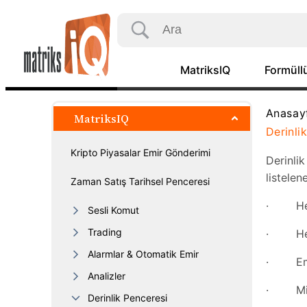
Hoşgeldiniz
Kademe Kaldırma Hesaplayıcı
MatriksIQ
Formüllü
Zaman Satış Penceresi
Anasay
MatriksIQ
Korelasyon Matrisi
Derinli
Kripto Piyasalar Emir Gönderimi
Derinlik
listelen
Zaman Satış Tarihsel Penceresi
· Hes
Sesli Komut
Trading
· Hesa
Alarmlar & Otomatik Emir
· Emir 
Analizler
· Mikta
Derinlik Penceresi