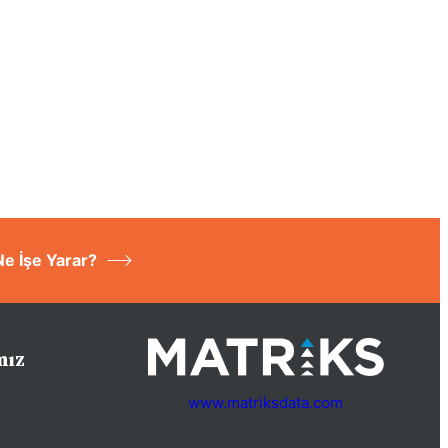
Ne İşe Yarar?
mız
www.matriksdata.com