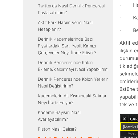
· Hazı
Twitter’da Nasıl Derinlik Penceresi
Paylaşabilirim?
· Kadem
Aktif Fark Hacim Verisi Nasıl
Hesaplanır?
· Bekle
Derinlik Kademelerinde Bazı
Aktif ed
Fiyatlardaki Sarı, Yeşil, Kırmızı
ilişkin 
Çerçeveler Neyi İfade Ediyor?
durumun
Derinlik Penceresinde Kolon
tıkladığ
Ekleme/Kaldırmayı Nasıl Yapabilirim?
sekmele
Derinlik Penceresinde Kolon Yerlerini
emirleri
Nasıl Değiştiririm?
üstüne t
Kademelerin Alt Kısmındaki Satırlar
yapabili
Neyi İfade Ediyor?
tek ve t
Kademe Sayısını Nasıl
Ayarlayabilirim?
Piston Nasıl Çalışır?