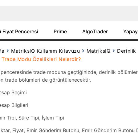
 Fiyat Penceresi
Prime
AlgoTrader
Yapay
fa
MatriksIQ Kullanım Kılavuzu
MatriksIQ
Derinlik
k Trade Modu Özellikleri Nelerdir?
 penceresinde trade moduna geçtiğinizde, derinlik bölümlerin
en trade bölümleri de görüntülenecektir.
ap Seçimi
p Bilgileri
Tipi, Süre Tipi, İşlem Tipi
r, Fiyat, Emir Gönderim Butonu, Emir Gönderim Butonu 