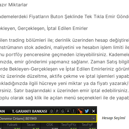
r Miktarlar
elerdeki Fiyatların Buton Şeklinde Tek Tıkla Emir Gönd
yen, Gerçekleşen, İptal Edilen Emirler
ilen trading bölümleri ile; derinlik üzerinden hesap değiştire
enstrümanın stok adedini, maliyetini ve hesabın işlem limiti 
u portföy penceresine geçmeden izleyebilirsiniz. Kademele
ınızda, emir gönderimi yapmanız sağlanır. Zaman Satış bilgil
rde Bekleyen-Gerçekleşen ve İptal Edilen Emirleriniz görünt
niz üzerinde düzeltme, aktife çekme ve iptal işlemleri yapabi
ıkladığınızda ilgili hücreye yeni miktar ya da fiyatı yazara
rsiniz. Satır başlarındaki x üzerinden emir iptal edebilirsiniz
oplu olarak sağ klik ile açılan menü seçenekleri ile de yapabi