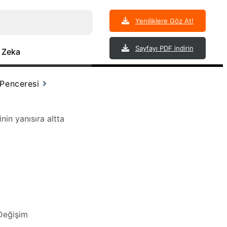
Yeniliklere Göz At!
Sayfayı PDF indirin
 Zeka
 Penceresi
in yanısıra altta
Değişim