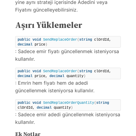
yine aynı strateji içerisinde Adedini veya
Fiyatını güncelleyebilirsiniz.
Aşırı Yüklemeler
public
void
SendReplaceOrder
(
string
 clOrdId, 
decimal
 price
)
: Sadece emir fiyatı güncellenmek isteniyorsa
kullanılır.
public
void
SendReplaceOrder
(
string
 clOrdId, 
decimal
 price, 
decimal
 quantity
)
: Emrin hem fiyatı hem de adedi
güncellenmek isteniyorsa kullanılır.
public
void
SendReplaceOrderQuantity
(
string
clOrdId, 
decimal
 quantity
)
: Sadece emir adedi güncellenmek isteniyorsa
kullanılır.
Ek Notlar