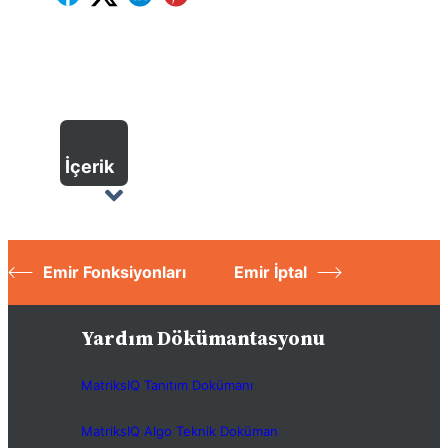
İçerik
Emir Fonksiyonları
Emir İptal
Yardım Dökümantasyonu
MatriksIQ Tanıtım Dokümanı
MatriksIQ Algo Teknik Doküman