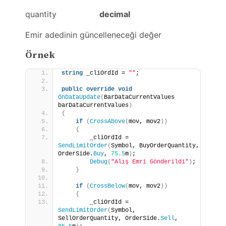
quantity
decimal
Emir adedinin güncelleneceği değer
Örnek
string
 _cliOrdId = 
""
;
public
override
void
OnDataUpdate
(
BarDataCurrentValues 
barDataCurrentValues
)
{
if
(
CrossAbove
(
mov, mov2
))
{
        _cliOrdId = 
SendLimitOrder
(
Symbol, BuyOrderQuantity, 
OrderSide.
Buy
, 
75.5
m
)
;
Debug
(
"Alış Emri Gönderildi"
)
;
}
if
(
CrossBelow
(
mov, mov2
))
{
        _cliOrdId = 
SendLimitOrder
(
Symbol, 
SellOrderQuantity, OrderSide.
Sell
, 