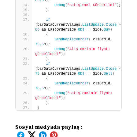
85.5
m
)
;
Debug
(
"Satış Emri Gönderildi"
)
;
}
if
(
barDataCurrentValues.
LastUpdate
.
Close
>
80
 && LastOrderSide.
Obj
 == Side.
Buy
)
{
SendReplaceOrder
(
_cliOrdId, 
79.5
m
)
;
Debug
(
"Alış emrinin fiyatı 
güncellendi"
)
;
}
if
(
barDataCurrentValues.
LastUpdate
.
Close
<
75
 && LastOrderSide.
Obj
 == Side.
Sell
)
{
SendReplaceOrder
(
_cliOrdId, 
76.5
m
)
;
Debug
(
"Satış emrinin fiyatı 
güncellendi"
)
;
}
}
Sosyal medyada paylaş :