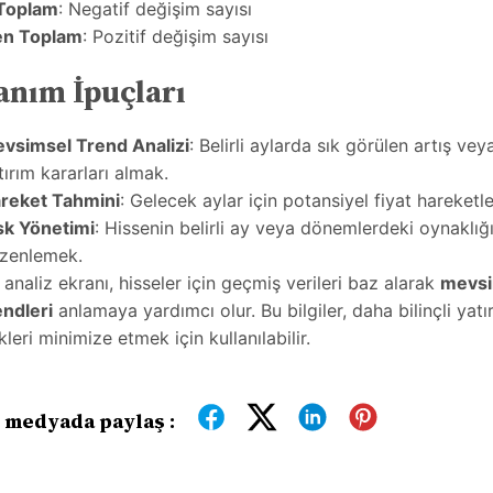
Toplam
: Negatif değişim sayısı
en Toplam
: Pozitif değişim sayısı
anım İpuçları
vsimsel Trend Analizi
: Belirli aylarda sık görülen artış ve
tırım kararları almak.
reket Tahmini
: Gelecek aylar için potansiyel fiyat hareketl
sk Yönetimi
: Hissenin belirli ay veya dönemlerdeki oynaklı
zenlemek.
 analiz ekranı, hisseler için geçmiş verileri baz alarak
mevsi
endleri
anlamaya yardımcı olur. Bu bilgiler, daha bilinçli yatı
skleri minimize etmek için kullanılabilir.
 medyada paylaş :