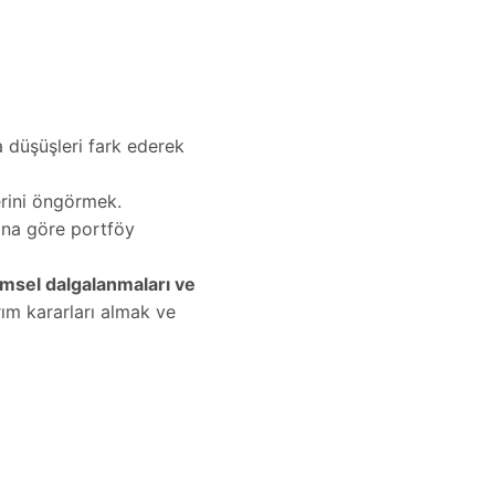
ya düşüşleri fark ederek
erini öngörmek.
ğına göre portföy
msel dalgalanmaları ve
rım kararları almak ve