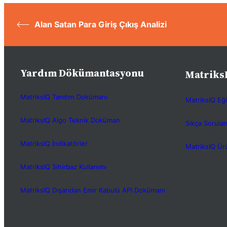
Alan Satan Para Giriş Çıkış Analizi
Yardım Dökümantasyonu
Matriks
MatriksIQ Tanıtım Dokümanı
MatriksIQ Eği
MatriksIQ Algo Teknik Doküman
Sıkça Sorulan
MatriksIQ İndikatörler
MatriksIQ Ürü
MatriksIQ Sihirbaz Kullanımı
MatriksIQ Dışarıdan Emir Kabulü API Dokümanı