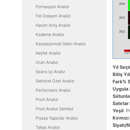
Formasyon Analizi
Fiili Dolaşım Analizi
Hacim Artış Analizi
Kademe Analizi
Karşılaştırmalı Getiri Analizi
Keşfet Analizi
Oran Analizi
Yıl Seç
Seans İçi Analiz
Bitiş Yıl
Sektörel Özet Analizi
Fark% 
Uygula
Performans Analizi
Sütunla
Pivot Analizi
Satırlar
Pivot Analizi Sembol
Yeşil
: P
Kırmızı
Piyasa Yapıcılar Analizi
Siyah/N
Takas Analizi