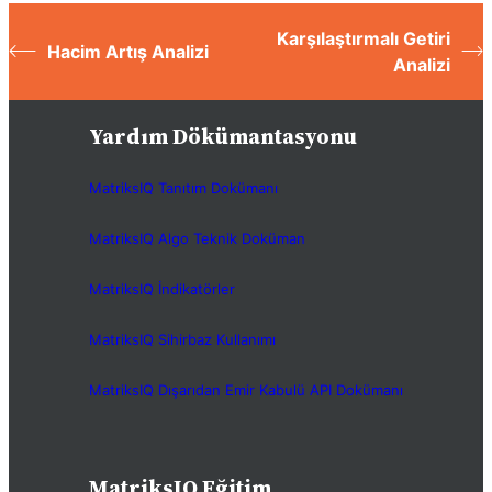
Karşılaştırmalı Getiri
Hacim Artış Analizi
Analizi
Yardım Dökümantasyonu
MatriksIQ Tanıtım Dokümanı
MatriksIQ Algo Teknik Doküman
MatriksIQ İndikatörler
MatriksIQ Sihirbaz Kullanımı
MatriksIQ Dışarıdan Emir Kabulü API Dokümanı
MatriksIQ Eğitim