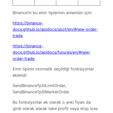
Binance’in bu emir tiplerinin anlamları için:
https://binance-
docs.github.io/apidocs/spot/en/#new-order-
trade
https://binance-
docs.github.io/apidocs/futures/en/#new-
order-trade
Emir tipinin otomatik seçildiği fonksiyonlar
eklendi:
SendBinanceTpSlLimitOrder,
SendBinanceTpSlMarketOrder.
Bu fonksiyonlar ek olarak o anki fiyatı da
girdi olarak alarak take profit veya stop loss