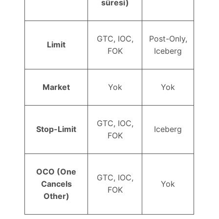
süresi)
GTC, IOC,
Post-Only,
Limit
FOK
Iceberg
Market
Yok
Yok
GTC, IOC,
Stop-Limit
Iceberg
FOK
OCO (One
GTC, IOC,
Cancels
Yok
FOK
Other)