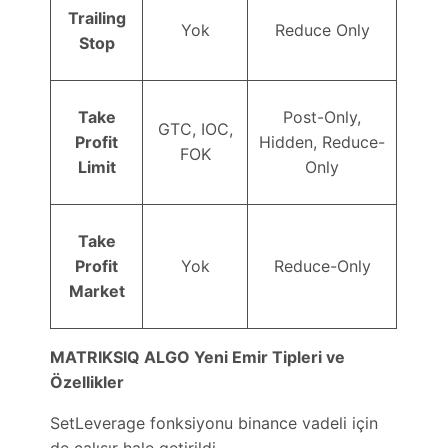
Trailing
Yok
Reduce Only
Stop
Take
Post-Only,
GTC, IOC,
Profit
Hidden, Reduce-
FOK
Limit
Only
Take
Profit
Yok
Reduce-Only
Market
MATRIKSIQ ALGO Yeni Emir Tipleri ve
Özellikler
SetLeverage fonksiyonu binance vadeli için