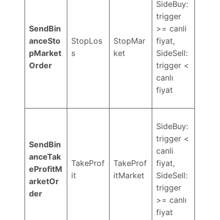
SideBuy:
trigger
SendBin
>= canli
anceSto
StopLos
StopMar
fiyat,
pMarket
s
ket
SideSell:
Order
trigger <
canlı
fiyat
SideBuy:
trigger <
SendBin
canli
anceTak
TakeProf
TakeProf
fiyat,
eProfitM
it
itMarket
SideSell:
arketOr
trigger
der
>= canlı
fiyat