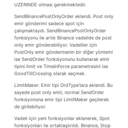
UZERINDE olması gerekmektedir.
SendBinancePostOnlyOrder eklendi. Post only
emir gönderimi sadece spot için
çalışmaktaydı. SendBinancePostOnlyOrder
fonksiyonu ile artık Binance vadelide de post
only emir gönderebiliyor. Vadeliler için
PostOnly emir göndermenin bir diğer yöntemi
ise SendOrder fonksiyonunu kullanarak emir
tipini limit ve TimeInForce parametresini ise
GoodTillCrossing olarak seçmek.
LimitMaker: Emir tipi OrdType’lara eklendi. Bu
sayede post only emir, normal SendOrder
fonksiyonuna emir tipi LimitMaker geçilerek
de girilebiliyor.
Vadeli için yeni fonksiyonlar eklenerek, Spot
fonksiyonları ile ortaklaştırıldı. Binance, Stop