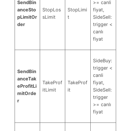
SendBin
>= canli
anceSto
StopLos
StopLimi
fiyat,
pLimitOr
sLimit
t
SideSell:
der
trigger <
canlı
fiyat
SideBuy:
trigger <
SendBin
canli
anceTak
TakeProf
TakeProf
fiyat,
eProfitLi
itLimit
it
SideSell:
mitOrde
trigger
r
>= canlı
fiyat