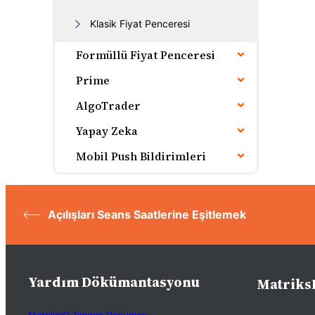
Klasik Fiyat Penceresi
Formüllü Fiyat Penceresi
Prime
AlgoTrader
Yapay Zeka
Mobil Push Bildirimleri
Açılışları Seans Saatlerine Eşitlemek
Yardım Dökümantasyonu
Matriks
MatriksIQ Tanıtım Dokümanı