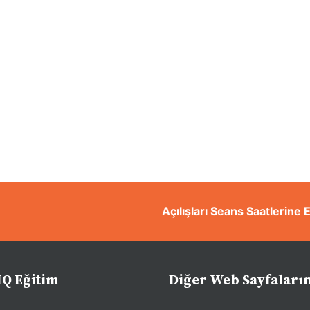
Açılışları Seans Saatlerine 
IQ Eğitim
Diğer Web Sayfaları