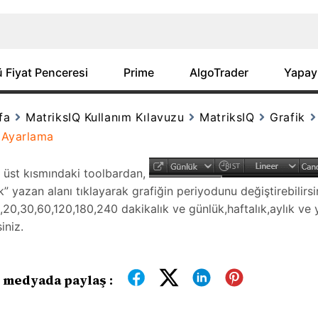
 Fiyat Penceresi
Prime
AlgoTrader
Yapay
fa
MatriksIQ Kullanım Kılavuzu
MatriksIQ
Grafik
 Ayarlama
n üst kısmındaki toolbardan,
 yazan alanı tıklayarak grafiğin periyodunu değiştirebilirsi
5,20,30,60,120,180,240 dakikalık ve günlük,haftalık,aylık ve yı
iniz.
 medyada paylaş :