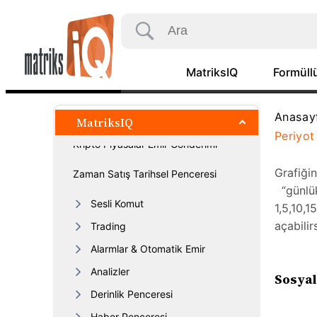
Hoşgeldiniz
Kademe Kaldırma Hesaplayıcı
MatriksIQ
Formüllü
Zaman Satış Penceresi
Korelasyon Matrisi
Anasay
MatriksIQ
Periyot
Kripto Piyasalar Emir Gönderimi
Grafiği
Zaman Satış Tarihsel Penceresi
“günlük”
Sesli Komut
1,5,10,1
açabilirs
Trading
Alarmlar & Otomatik Emir
Analizler
Sosyal
Derinlik Penceresi
Haber Penceresi