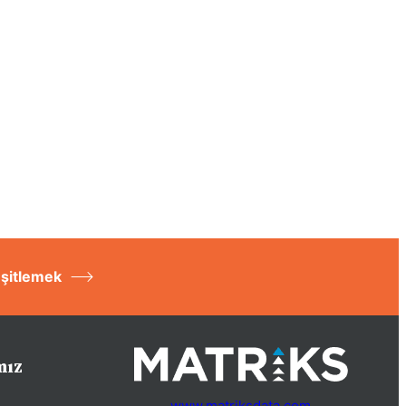
Eşitlemek
mız
www.matriksdata.com