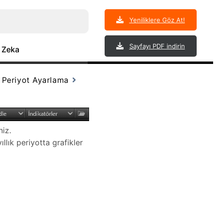
Yeniliklere Göz At!
Sayfayı PDF indirin
 Zeka
Periyot Ayarlama
niz.
llık periyotta grafikler