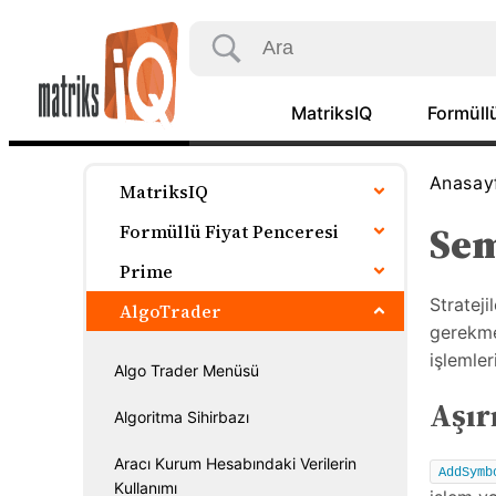
MatriksIQ
Formüllü
Anasay
MatriksIQ
Sem
Formüllü Fiyat Penceresi
Prime
Strateji
AlgoTrader
gerekme
işlemle
Algo Trader Menüsü
Aşır
Algoritma Sihirbazı
Aracı Kurum Hesabındaki Verilerin
AddSymb
Kullanımı