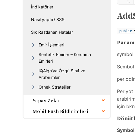
İndikatörler
AddS
Nasıl yapılır/ SSS
public
 
Sık Rastlanan Hatalar
Param
Emir İşlemleri
sym
Sentetik Emirler – Korunma
Emirleri
Sembol 
IQAlgo'ya Özgü Sınıf ve
Arabirimler
perio
Örnek Stratejiler
Periyot 
arabirim
Yapay Zeka
için bk
Mobil Push Bildirimleri
Dönüt
Symbol