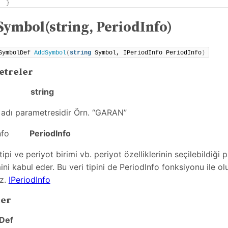
}
ymbol(string, PeriodInfo)
SymbolDef 
AddSymbol
(
string
 Symbol, IPeriodInfo PeriodInfo
)
etreler
bol
string
adı parametresidir Örn. “GARAN”
dInfo
PeriodInfo
tipi ve periyot birimi vb. periyot özelliklerinin seçilebildiği
ini kabul eder. Bu veri tipini de PeriodInfo fonksiyonu ile oluş
nz.
IPeriodInfo
ler
Def