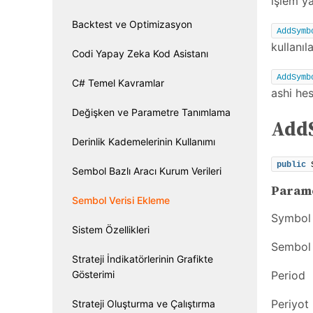
işlem ya
Backtest ve Optimizasyon
AddSymb
kullanıla
Codi Yapay Zeka Kod Asistanı
AddSymb
C# Temel Kavramlar
ashi hes
Değişken ve Parametre Tanımlama
AddS
Derinlik Kademelerinin Kullanımı
public
 
Sembol Bazlı Aracı Kurum Verileri
Param
Sembol Verisi Ekleme
Sym
Sistem Özellikleri
Sembol 
Strateji İndikatörlerinin Grafikte
Gösterimi
Per
Periyot
Strateji Oluşturma ve Çalıştırma