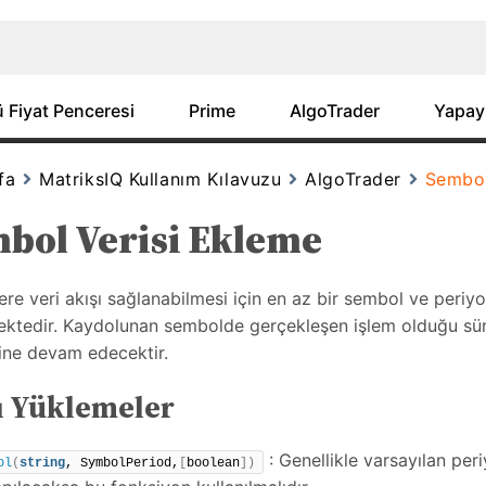
 Fiyat Penceresi
Prime
AlgoTrader
Yapay
fa
MatriksIQ Kullanım Kılavuzu
AlgoTrader
Sembol
bol Verisi Ekleme
lere veri akışı sağlanabilmesi için en az bir sembol ve peri
ktedir. Kaydolunan sembolde gerçekleşen işlem olduğu sürec
rine devam edecektir.
ı Yüklemeler
: Genellikle varsayılan per
ol
(
string
, SymbolPeriod,
[
boolean
])