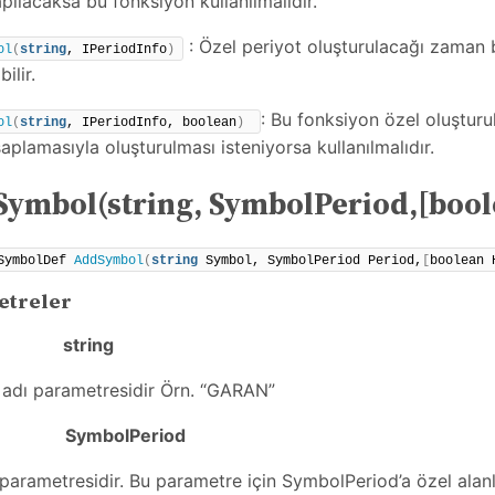
pılacaksa bu fonksiyon kullanılmalıdır.
: Özel periyot oluşturulacağı zaman 
ol
(
string
, IPeriodInfo
)
bilir.
: Bu fonksiyon özel oluştur
ol
(
string
, IPeriodInfo, boolean
)
aplamasıyla oluşturulması isteniyorsa kullanılmalıdır.
ymbol(string, SymbolPeriod,[bool
SymbolDef 
AddSymbol
(
string
 Symbol, SymbolPeriod Period,
[
boolean 
etreler
bol
string
adı parametresidir Örn. “GARAN”
iod
SymbolPeriod
 parametresidir. Bu parametre için SymbolPeriod’a özel alanl