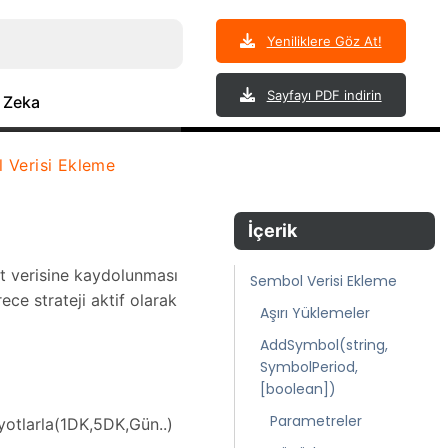
Yeniliklere Göz At!
Sayfayı PDF indirin
 Zeka
 Verisi Ekleme
İçerik
yot verisine kaydolunması
Sembol Verisi Ekleme
e strateji aktif olarak
Aşırı Yüklemeler
AddSymbol(string,
SymbolPeriod,
[boolean])
Parametreler
iyotlarla(1DK,5DK,Gün..)