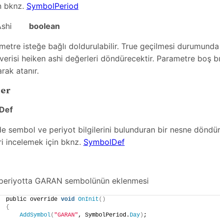
in bknz.
SymbolPeriod
nAshi
boolean
metre isteğe bağlı doldurulabilir. True geçilmesi durumunda
verisi heiken ashi değerleri döndürecektir. Parametre boş bı
arak atanır.
ler
Def
nde sembol ve periyot bilgilerini bulunduran bir nesne dönd
ri incelemek için bknz.
SymbolDef
periyotta GARAN sembolünün eklenmesi
public override 
void
OnInit
()
{
AddSymbol
(
"GARAN"
, SymbolPeriod.
Day
)
;