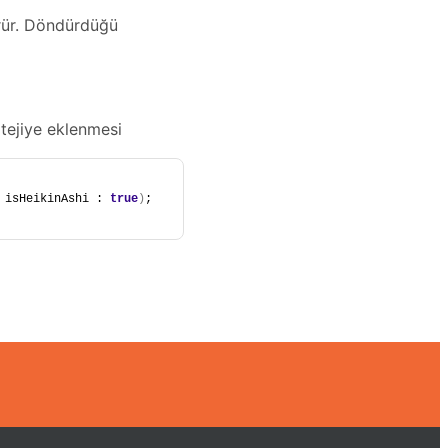
ürür. Döndürdüğü
tejiye eklenmesi
 isHeikinAshi : 
true
)
;