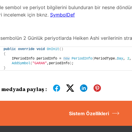
nde sembol ve periyot bilgilerini bulunduran bir nesne dönd
ri incelemek için bknz.
SymbolDef
embolün 2 Günlük periyotlarda Heiken Ashi verilerinin stra
public
override
void
OnInit
()
{
    IPeriodInfo periodInfo = 
new
PeriodInfo
(
PeriodType.
Day
, 
2
,
AddSymbol
(
"GARAN"
,periodInfo
)
;
}
 medyada paylaş :
Sistem Özellikleri