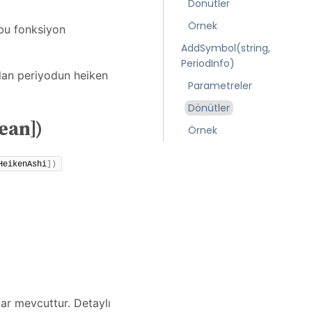
Dönütler
Örnek
bu fonksiyon
AddSymbol(string,
PeriodInfo)
ulan periyodun heiken
Parametreler
Dönütler
ean])
Örnek
HeikenAshi
])
ar mevcuttur. Detaylı