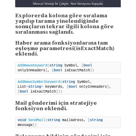
Explorerda kolona göre sıralama
yapılıp tarama yinelendiğinde
sonuçların tekrar ilgili kolona göre
sıralanması sağlandı.
Haber arama fonksiyonlarına tam
eşleşme parametresi(isExactMatch)
eklendi.
AddNewsKeyword
(
string
 Symbol, 
[
bool
onlyInHeaders
]
, 
[
bool
 isExactMatch
])
AddNewsSymbolKeyword
(
string
 Symbol, 
List
<
string
>
 keyWords, 
[
bool
 onlyInHeaders
]
, 
[
bool
 isExactMatch
]))
Mail gönderimi için stratejiye
fonksiyon eklendi.
void
SendMail
(
string
 mailAdress, 
[
string
message
])