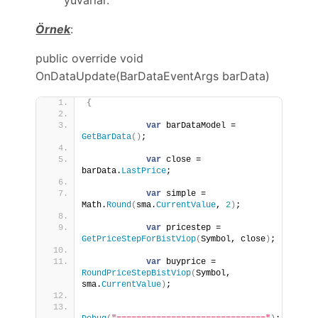
Örnek
:
public override void
OnDataUpdate(BarDataEventArgs barData)
{
var
 barDataModel = 
GetBarData
()
;
var
 close = 
barData.
LastPrice
;
var
 simple = 
Math.
Round
(
sma.
CurrentValue
, 
2
)
;
var
 pricestep = 
GetPriceStepForBistViop
(
Symbol, close
)
;
var
 buyprice = 
RoundPriceStepBistViop
(
Symbol, 
sma.
CurrentValue
)
;