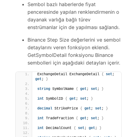
Sembol bazlı haberlerde fiyat
penceresinde yapılan renklendirmenin o
dayanak varlığa bağlı türev
enstrümanlar için de yapılması sağlandı.
Binance Step Size değerlerini ve sembol
detaylarını veren fonksiyon eklendi.
GetSymbolDetail fonksiyonu Binance
sembolleri için aşağıdaki detayları içerir.
ExchangeDetail ExchangeDetail 
{
set
; 
get
; 
}
string
 SymbolName 
{
get
; 
set
; 
}
int
 SymbolID 
{
get
; 
set
; 
}
decimal
 StrikePrice 
{
get
; 
set
; 
}
int
 TradeFraction 
{
get
; 
set
; 
}
int
 DecimalCount 
{
set
; 
get
; 
}