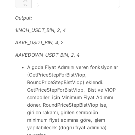
}
Output:
1INCH_USDT_BIN, 2, 4
AAVE_USDT_BIN, 4, 2
AAVEDOWN_USDT_BIN, 2, 4
Algoda Fiyat Adımını veren fonksiyonlar
(GetPriceStepForBistViop,
RoundPriceStepBistViop) eklendi.
GetPriceStepForBistViop, Bist ve VIOP
sembolleri için Minimum Fiyat Adımını
döner. RoundPriceStepBistViop ise,
girilen rakamı, girilen sembolün
minimum fiyat adımına göre, işlem
yapılabilecek (doğru fiyat adımına)
yuvarlar.