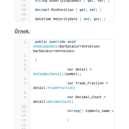
string
 UnderlyingSymbol 
{
get
; 
set
; 
}
decimal
 MinPosition 
{
get
; 
set
; 
}
DateTime MaturityDate 
{
set
; 
get
; 
}
Örnek:
public
override
void
OnDataUpdate
(
BarDataCurrentValues 
barDataCurrentValues
)
{
var
 detail = 
GetSymbolDetail
(
Symbol
)
;
var
 Trade_Fraction = 
detail.
TradeFraction
;
var
 Decimal_Count = 
detail.
DecimalCount
;
string
[]
 symbols_name =
{