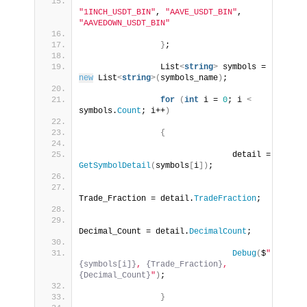
"1INCH_USDT_BIN"
, 
"AAVE_USDT_BIN"
, 
"AAVEDOWN_USDT_BIN"
}
;
                List
<
string
>
 symbols = 
new
 List
<
string
>(
symbols_name
)
;
for
(
int
 i = 
0
; i 
<
symbols.
Count
; i++
)
{
                               detail = 
GetSymbolDetail
(
symbols
[
i
])
;
Trade_Fraction = detail.
TradeFraction
;
Decimal_Count = detail.
DecimalCount
;
Debug
(
$
"
{symbols[i]}
, 
{Trade_Fraction}
, 
{Decimal_Count}
"
)
;
}