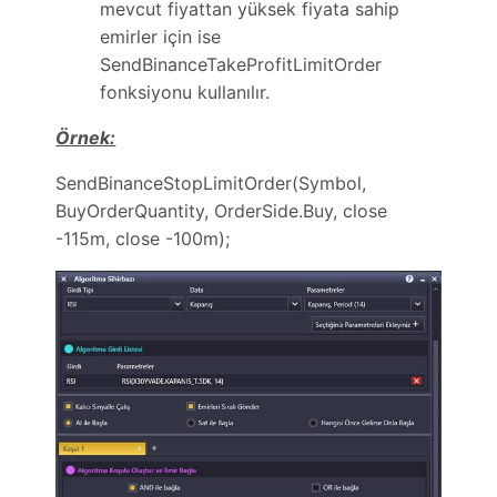
mevcut fiyattan yüksek fiyata sahip
emirler için ise
SendBinanceTakeProfitLimitOrder
fonksiyonu kullanılır.
Örnek:
SendBinanceStopLimitOrder(Symbol,
BuyOrderQuantity, OrderSide.Buy, close
-115m, close -100m);