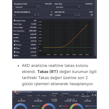
AKD analizine realtime takas kolonu
eklendi.
Takas (RT)
değeri kurumun ilgili
tarihteki Takas değeri üzerine son 2
günün işlemleri eklenerek hesaplanıyor.