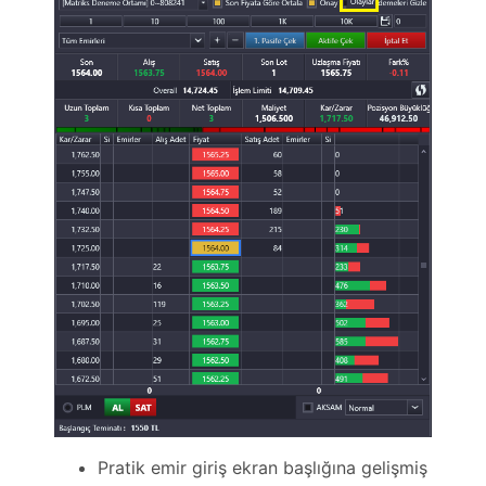
Pratik emir giriş ekran başlığına gelişmiş