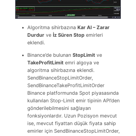
Algoritma sihirbazına
Kar Al – Zarar
Durdur
ve
İz Süren Stop
emirleri
eklendi.
Binance’de bulunan
StopLimit
ve
TakeProfitLimit
emri algoya ve
algoritma sihirbazına eklendi.
SendBinanceStopLimitOrder,
SendBinanceTakeProfitLimitOrder
Binance platformunda Spot piyasasında
kullanılan Stop-Limit emir tipinin API’den
gönderilebilmesini sağlayan
fonksiyonlardır. Uzun Pozisyon mevcut
ise, mevcut fiyattan düşük fiyata sahip
emirler için SendBinanceStopLimitOrder,