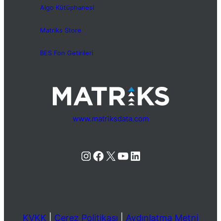
Algo Kütüphanesi
Matriks Store
BES Fon Getirileri
www.matriksdata.com
Instagram
Facebook
X
YouTube
LinkedIn
KVKK
|
Çerez Politikası
|
Aydınlatma Metni